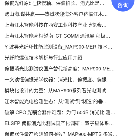
围50dB
保偏光纤原理_快慢轴、保偏拍长、消光比是什
么
跨山海.谋共赢——热烈欢迎海外客户莅临江木智
能参观交流
上海江木智能科技在西安工业科技产业博览会大
放异彩
上海江木智能亮相越南 ICT COMM 通讯展 积极拓
展国际市场
Y 波导光纤环性能监测设备_MAP900-MER 技术解
析_国产化测试方案
光纤陀螺仪技术解析与行业应用介绍
偏振消光比测试仪国产替代新高度：MAP900-MER
如何打破PER测试的进口垄断？
一文读懂偏振光学仪器：消光比、偏振度、偏振分
析仪的区别
模块化设计的力量：从MAP900系列看光电测试的
效率革命
江木智能光电检测生态：从“测试”到“制造”的垂直
整合
破解 CPO 光耦合器件难题：为何 50dB 消光比 测试
是多通道保偏光源的“试金石”？
ELSFP 偏振消光比测试国产化调研：双子星体系打
破海外技术垄断
保偏器件量产检测如何提效？MAP900-MPTS 多通道