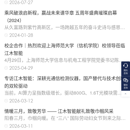
公司（以下简称”江木智能”）位于上海紫竹高新区信息数码
2026-07-27
港5号楼4楼的全新高端制造中心正式竣工投产。这座历经
乘风破浪启新程，赢战未来谱华章 五周年盛典璀璨启幕
45天攻坚建设、独享1200平方米的一体智造空间，配备十
万级洁净无尘车间、全流程生产产线、精密校准中心及仓储
（2024）
体系，标志着这家深耕光通信检测领域八载的国家高新技术
从久富路到紫竹高新区，一场跨越五年的奋斗史诗与感恩盛
企业，完成了从”研发引领”到”研产一体”的战略跃迁，更意
宴​​2024年1月28日，上海闵行白金汉爵大酒店逐梦厅华灯璀
2024-01-28
味着江木智能科技深耕
璨，高朋满座。以"乘风破浪 赢战未来"为主题，上海江木智
校企合作｜热烈欢迎上海师范大学（信机学院）校领导莅临
能科技有限公司五周年庆典在此盛大启幕。这是一场属于全
体江木人的荣光时刻，也是一次行业友人共聚一堂的感恩盛
江木智能
会，更是一个企业从初创到领工业蜕变的生动见证。【五年
4月29日，上海师范大学信息与机电工程学院党委书记陈晓
砥砺，铸就辉煌之路】​​2018年，江木智能科技在松江久富
虹率队赴校友企业上海江木智能科技有限公司开展产学研合
2025-04-29
路工业园区扬帆起
预约
作洽谈。企业创始人陈新华、费文杰、窦廷玉均为该校
咨询
专访江木智能：深耕光通信检测仪器，国产替代与技术创新
2005级电气工程专业杰出校友，其创立的江木智能是中国
光通信行业快速崛起科技新秀，以突破光纤通信领域“卡脖
的双轮驱动
微信
咨询
子”技术为使命，自主研发产品打破国际垄断，广泛应用于
当前，AI算力呈指数级增长，驱动800G、1.6T光模块需求
国内工业及全球市场。座谈会上，江木创始团队分享了创业
爆发，CPO、LPO等光互联技术加速迭代，高带宽光互联
2026-03-12
经历，强调了实践和创新的重要性，并表
需求持续攀升。在此背景下，光器件与模块的检测精度及测
情暖三月，致敬芳华 —— 江木智能献礼致敬巾帼风采
试效率成为产业规模化落地的关键瓶颈，专业可靠的测试设
阳春三月，巾帼向暖。在 “三八” 国际劳动妇女节到来之际，
备，正成为光通信产业链的核心硬件底座。近日，ICC讯石
为充分展现对公司女性员工的关爱与尊重，江木智能提前开
走进上海江木智能科技有限公司（以下简称“江木智能”或“公
2026-03-11