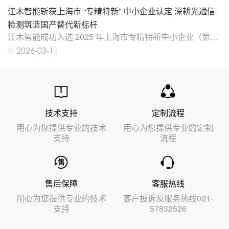
展节日慰问活动，以实用好礼与暖心红包，向每一位江木巾
司”），与总经理陈新华展开深度对话，就企业发展历程、
江木智能斩获上海市 “专精特新” 中小企业认定 深耕光通信
帼致以最诚挚的祝福，让这份关爱跨越时光，温暖人心。一
核心技术研发布局、市
直以来，江木公司始终秉持 “以人为本” 的企业文化，视女性
检测筑造国产替代新标杆
员工为企业发展的宝贵力量。此次节日慰问，公司立足女同
江木智能成功入选 2025 年上海市专精特新中小企业（第四
事们的日常需求，精心筹备了兼具实用性与心意的按摩梳，
批）名单，正式斩获上海市专精特新中小企业荣誉称号。此
2026-03-11
希望能帮助大家在忙碌的工
次认定是政府及行业对江木智能在光通信检测领域专业化、
精细化、特色化、创新型发展能力的高度认可，更是企业多
年深耕核心技术、坚持自主创新的重要成果。
技术支持
定制流程
用心为您提供专业的技术
用心为您提供专业的定制
支持
流程
售后保障
客服热线
用心为您提供专业的技术
客户投诉及服务热线021-
支持
57832526