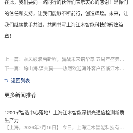
在此，我们要向一路同行的伙伴们表示衷心的感谢！是你们
的信任和支持，让我们能够不断前行，创造辉煌。未来，让
我们继续携手共进，共同书写上海江木智能科技的辉煌篇
章！
上一篇：乘风破浪启新程，赢战未来谱华章 五周年盛典璀
璨启幕（2024）
下一篇：跨山海.谋共赢——热烈欢迎海外客户莅临江木智
能参观交流
返回列表
更多新闻推荐
1200㎡智造中心落地！上海江木智能深耕光通信检测新质
生产力
【上海，2026年7月15日】 今日，上海江木智能科技有限