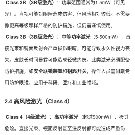
​
Class 3R（3R级激光）
：功率范围通常为1-5mW（可见
光）。直视可能对眼睛造成伤害，但风险相对较低。不需要
像更高等级那样严格的防护措施，但仍需谨慎使用。
​
Class 3B（3B级激光）
：
中等功率激光
（5-500mW），直
接光束和镜面反射会严重损伤眼睛，可能导致永久性视力丧
失。皮肤长时间暴露可能造成轻微灼伤。此类激光必须配备
防护措施，如
安全联锁装置
和
钥匙开关
，操作人员需佩戴专
用防护眼镜。应用于科研、医疗和工业领域。
2.4 高风险激光（Class 4）
​
Class 4（4级激光）
：
高功率激光
（超过500mW），极其
危险。直接光束、镜面反射甚至漫反射都可能造成严重伤