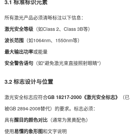
3.1 标准标识元素
所有激光产品必须清晰标注以下信息：
激光安全等级
​（如Class 2、Class 3B等）
波长范围
​（如1064nm、1550nm等）
最大输出功率
或能量
安全警告语句
​（如"避免激光束直接照射眼睛"）
3.2 标志设计与位置
激光安全标志应符合
GB 18217-2000《激光安全标志》​
​（已
被GB 2894-2008替代）的要求。标志必须：
具有
醒目的颜色对比
​（通常为黑黄配色）
使用
易懂的象形图
和文字说明