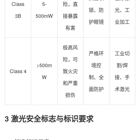
Class
5-
险，直
锁、防
光、工
3B
500mW
接暴露
护眼镜
业加工
有害
极高风
严格环
工业切
险，可
>500m
境控
割/焊
Class 4
致火灾
W
制、全
接、手
和严重
面防护
术激光
损伤
3 激光安全标志与标识要求