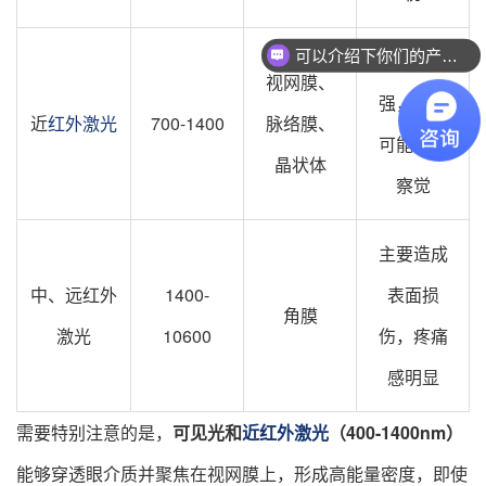
可以介绍下你们的产品么？
穿透力
你们是怎么收费的呢？
视网膜、
强，损伤
近
红外激光
700-1400
脉络膜、
可能不易
晶状体
察觉
主要造成
中、远红外
1400-
表面损
角膜
激光
10600
伤，疼痛
感明显
需要特别注意的是，
可见光和
近红外激光
（400-1400nm）
能够穿透眼介质并聚焦在视网膜上，形成高能量密度，即使