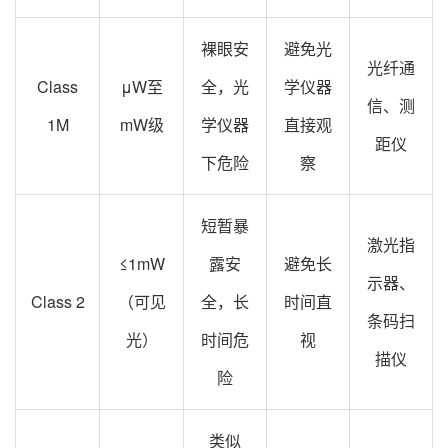
裸眼安
避免光
光纤通
Class
μW至
全，光
学仪器
信、测
1M
mW级
学仪器
直接观
距仪
下危险
察
短暂暴
激光指
≤1mW
露安
避免长
示器、
Class 2
（可见
全，长
时间直
条码扫
光）
时间危
视
描仪
险
类似