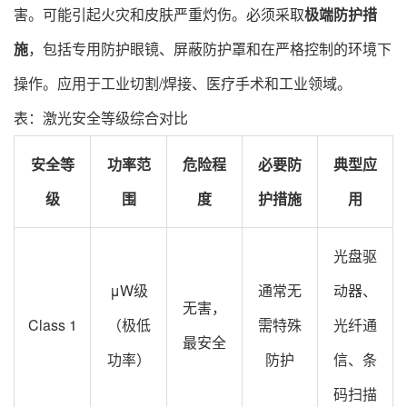
害。可能引起火灾和皮肤严重灼伤。必须采取
极端防护措
施
，包括专用防护眼镜、屏蔽防护罩和在严格控制的环境下
操作。应用于工业切割/焊接、医疗手术和工业领域。
表：激光安全等级综合对比
安全等
功率范
危险程
必要防
典型应
级​
围​
度​
护措施​
用​
光盘驱
μW级
通常无
动器、
无害，
Class 1
（极低
需特殊
光纤通
最安全
功率）
防护
信、条
码扫描