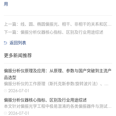
用
上一篇：线、圆、椭圆偏振光、相干、非相干的关系和区别
是什么
下一篇：偏振分析仪器核心指标、区别及行业用途综述
返回列表
更多新闻推荐
偏振分析仪原理及应用：从原理、参数与国产突破到主流产
品选型
偏振分析仪的工作原理（斯托克斯参数/旋转波片法）、核
心测量参数（SOP/DOP/PER/PDL/PMD），对比
2026-07-01
Thorlabs、是德科技及上海江木等国内外主流产品，并深入
偏振分析仪器核心指标、区别及行业用途综述
探讨保偏器件测试、光通信验证、硅光芯片、量子通信等六
本文针对偏振光学工程中极易混淆的各类偏振器件与测试设
大应用场景，为研发与产线工程师提供选型参考。
备，系统梳理起偏器、检偏器基础光学元件的工作原理与功
2026-07-01