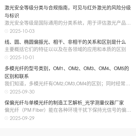
能区别，重点拆解偏振消光比测试仪、偏振度测试仪、偏振
激光安全等级分类与合规指南，可见与红外激光的风险分级
扰偏仪、偏振分析仪、偏振相关损耗测试仪等主流设备的核
心测试指标、运算原理、功能边界。
与标识
激光安全等级是国际通用的分类系统，用于评估激光产品对
人眼和皮肤的潜在危害程度。激光安全等级是国际通用的分
2025-10-03
类系统，用于评估激光产品对人眼和皮肤的潜在危害程度。
线、圆、椭圆偏振光、相干、非相干的关系和区别是什么
主要概括它们的特征以以及在各领域的应用和本质的区别
2025-10-01
多模光纤的型号类别，OM1、OM2、OM3、OM4、OM5的
区别和联系
我们知道，多模光纤有OM2,OM3,OM4的区别；同时经常看
到多模光纤有橙色，蓝色，紫色的外观，那么了解多模光纤
2025-09-30
OM1到OM5的区别、应用以及市场情况，对于网络规划、
保偏光纤与单模光纤的制造工艺解析_光学测量仪器厂家
数据中心设计等都很有帮助。
偏光纤（PM Fiber）能在各种环境干扰下保持光信号的偏振
态稳定，这对许多高精度光学系统至关重要。下面我们一起
2025-09-29
梳理下保偏光纤的种类、生产工艺，以及它和普通单模光纤
在制造上的区别。