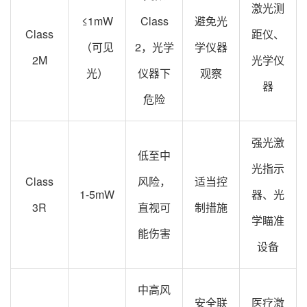
激光测
≤1mW
Class
避免光
Class
距仪、
（可见
2，光学
学仪器
2M
光学仪
光）
仪器下
观察
器
危险
强光激
低至中
光指示
Class
风险，
适当控
1-5mW
器、光
3R
直视可
制措施
学瞄准
能伤害
设备
中高风
安全联
医疗激